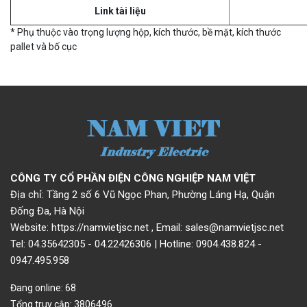
Link tài liệu
* Phụ thuộc vào trọng lượng hộp, kích thước, bề mặt, kích thước
pallet và bố cục
CÔNG TY CỔ PHẦN ĐIỆN CÔNG NGHIỆP NAM VIỆT
Địa chỉ: Tầng 2 số 6 Vũ Ngọc Phan, Phường Láng Hạ, Quận
Đống Đa, Hà Nội
Website: https://namvietjsc.net , Email: sales@namvietjsc.net
Tel:
04.35642305
-
04.22426306
| Hotline:
0904.438.824
-
0947.495.958
Đang online: 68
Tổng truy cập: 3806496