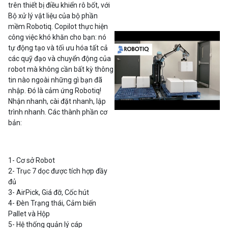
trên thiết bị điều khiển rô bốt, với
Bộ xử lý vật liệu của bộ phần
mềm Robotiq. Copilot thực hiện
công việc khó khăn cho bạn: nó
tự động tạo và tối ưu hóa tất cả
các quỹ đạo và chuyển động của
robot mà không cần bất kỳ thông
tin nào ngoài những gì bạn đã
nhập. Đó là cảm ứng Robotiq!
Nhận nhanh, cài đặt nhanh, lập
trình nhanh. Các thành phần cơ
bản:
1- Cơ sở Robot
2- Trục 7 dọc được tích hợp đầy
đủ
3- AirPick, Giá đỡ, Cốc hút
4- Đèn Trạng thái, Cảm biến
Pallet và Hộp
5- Hệ thống quản lý cáp